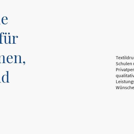
le
für
men,
Textildr
Schulen 
Privatper
nd
qualitati
Leistungs
Wünsche